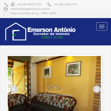
+55 (48) 99993-9793
+55 (48) 3304-1520
reservas@aluguelnoverao.com.br
Emerson Antônio da Luz - CRECI 14452