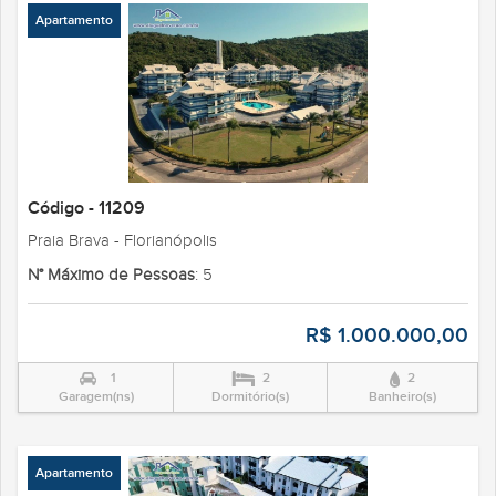
Apartamento
Código - 11209
Praia Brava - Florianópolis
N° Máximo de Pessoas
: 5
R$ 1.000.000,00
1
2
2
Garagem(ns)
Dormitório(s)
Banheiro(s)
Apartamento