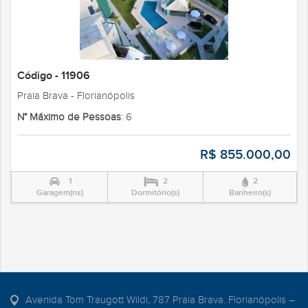
Código - 11906
Praia Brava - Florianópolis
N° Máximo de Pessoas
: 6
R$ 855.000,00
1
2
2
Garagem(ns)
Dormitório(s)
Banheiro(s)
Avenida Tom Traugott Wildi, 787 Praia Brava. Florianópolis –