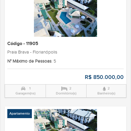
Código - 11905
Praia Brava - Florianópolis
N° Máximo de Pessoas
: 5
R$ 850.000,00
1
2
2
Garagem(ns)
Dormitório(s)
Banheiro(s)
Apartamento