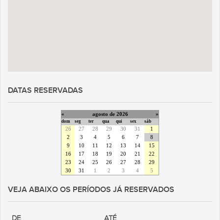
DATAS RESERVADAS
«
agosto de 2026
»
dom
seg
ter
qua
qui
sex
sáb
26
27
28
29
30
31
1
2
3
4
5
6
7
8
9
10
11
12
13
14
15
16
17
18
19
20
21
22
23
24
25
26
27
28
29
30
31
1
2
3
4
5
VEJA ABAIXO OS PERÍODOS JÁ RESERVADOS
DE
ATÉ