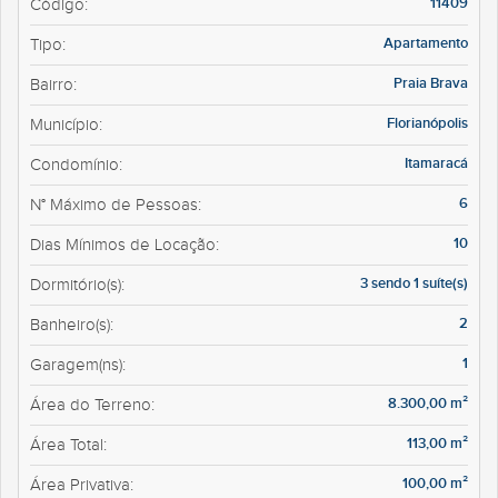
11409
Código:
Apartamento
Tipo:
Praia Brava
Bairro:
Florianópolis
Município:
Itamaracá
Condomínio:
6
N° Máximo de Pessoas:
10
Dias Mínimos de Locação:
3 sendo 1 suíte(s)
Dormitório(s):
2
Banheiro(s):
1
Garagem(ns):
8.300,00 m²
Área do Terreno:
113,00 m²
Área Total:
100,00 m²
Área Privativa: