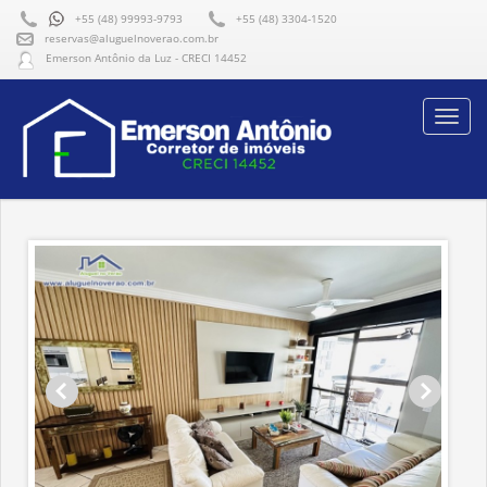
+55 (48) 99993-9793
+55 (48) 3304-1520
reservas@aluguelnoverao.com.br
Emerson Antônio da Luz - CRECI 14452