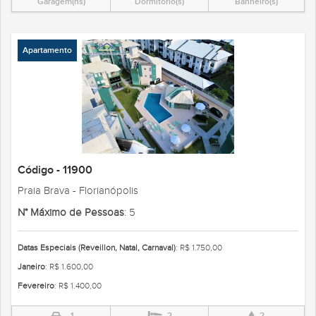
Garagem(ns)
Dormitório(s)
Banheiro(s)
Apartamento
Código - 11900
Praia Brava - Florianópolis
N° Máximo de Pessoas
: 5
Datas Especiais (Reveillon, Natal, Carnaval)
: R$ 1.750,00
Janeiro
: R$ 1.600,00
Fevereiro
: R$ 1.400,00
1
2
2