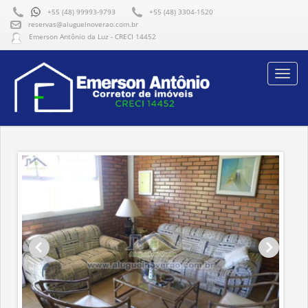
+55 (48) 99993-9793
+55 (48) 3304-1520
reservas@aluguelnoverao.com.br
Emerson Antônio da Luz - CRECI 14452