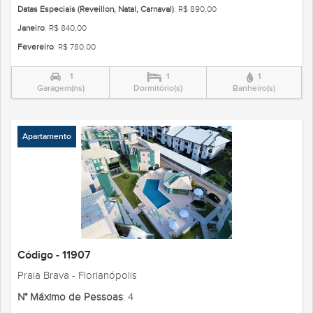
Datas Especiais (Reveillon, Natal, Carnaval)
: R$ 890,00
Janeiro
: R$ 840,00
Fevereiro
: R$ 780,00
1
1
1
Garagem(ns)
Dormitório(s)
Banheiro(s)
Apartamento
Código - 11907
Praia Brava - Florianópolis
N° Máximo de Pessoas
: 4