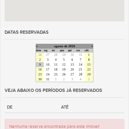
DATAS RESERVADAS
«
agosto de 2026
»
dom
seg
ter
qua
qui
sex
sáb
26
27
28
29
30
31
1
2
3
4
5
6
7
8
9
10
11
12
13
14
15
16
17
18
19
20
21
22
23
24
25
26
27
28
29
30
31
1
2
3
4
5
VEJA ABAIXO OS PERÍODOS JÁ RESERVADOS
DE
ATÉ
Nenhuma reserva encontrada para este imóvel!