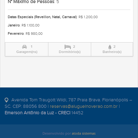
N° Máximo de Pessoas
: 5
Datas Especiais (Reveillon, Natal, Carnaval)
: R$ 1.200,00
Janeiro
: R$ 1.100,00
Fevereiro
: R$ 980,00
1
2
2
Garagem(ns)
Dormitório(s)
Banheiro(s)
Avenida Tom Traugott Wildi, 787 Praia Brava. Florianópolis –
SC. CEP: 88056 800 |
reservas@aluguelnoverao.com.br
|
Emerson Antônio da Luz - CRECI
14452
Desenvolvido por
atoda sistemas