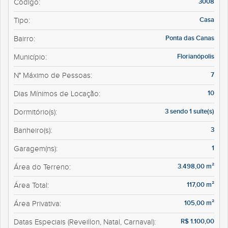
3008
Código:
Casa
Tipo:
Ponta das Canas
Bairro:
Florianópolis
Município:
7
N° Máximo de Pessoas:
10
Dias Mínimos de Locação:
3 sendo 1 suíte(s)
Dormitório(s):
3
Banheiro(s):
1
Garagem(ns):
3.498,00 m²
Área do Terreno:
117,00 m²
Área Total:
105,00 m²
Área Privativa:
R$ 1.100,00
Datas Especiais (Reveillon, Natal, Carnaval):