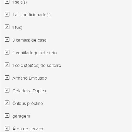
1 sala(s)
1 ar-condicionado(s)
1 tv(s)
3 cama(s) de casal
4 ventilador(es) de teto
1 colchão(ões) de solteiro
Armário Embutido
Geladeira Duplex
Ônibus próximo
garagem
Área de serviço