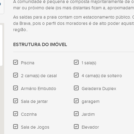
A comunidade é pequena e composta majoritariamente de con
0
mar ou próximo dele (os mais distantes ficam a, aproximadam
As saídas para a praia contam com estacionamento público. O
da Brava, pois o perfil dos moradores é de alto poder aquisi
região..
ESTRUTURA DO IMÓVEL
Piscina
1 sala(s)
2 cama(s) de casal
4 cama(s) de solteiro
Armário Embutido
Geladeira Duplex
Sala de jantar
garagem
Cozinha
Jardim
Sala de Jogos
Elevador