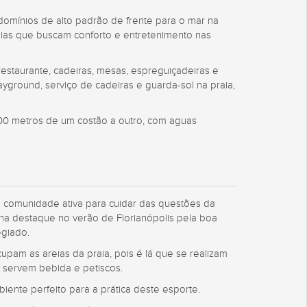
domínios de alto padrão de frente para o mar na
lias que buscam conforto e entretenimento nas
 restaurante, cadeiras, mesas, espreguiçadeiras e
ayground, serviço de cadeiras e guarda-sol na praia,
0,00 metros de um costão a outro, com aguas
a comunidade ativa para cuidar das questões da
nha destaque no verão de Florianópolis pela boa
legiado.
pam as areias da praia, pois é lá que se realizam
 servem bebida e petiscos.
biente perfeito para a prática deste esporte.