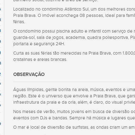
s
Localizado no condimínio Atlântico Sul, um dos melhores con
Praia Brava. O imóvel aconchega 08 pessoas, ideal para famí
l
férias.
8
O condomínio possui piscina adulto e infantil com serviço de
guarda-sol, sala de jogos, academia, quadra poliesportiva, Pl
0
portaria e segurança 24H.
)
Curta as suas férias tão merecidas na Praia Brava, com 1.80
cristalinas e areias brancas.
3
2
OBSERVAÇÃO
²
Águas límpidas, gente bonita na areia, música, eventos e um
²
região. Este é o universo que envolve a Praia Brava, que ga
infraestrutura da praia e da orla, além, é claro, do visual privi
²
Nos meses de verão, muitos jovens em busca de diversão ocu
eventos com DJs e bandas. Sempre há música e lugares que
0
O mar é local de diversão de surfistas, as ondas criam um am