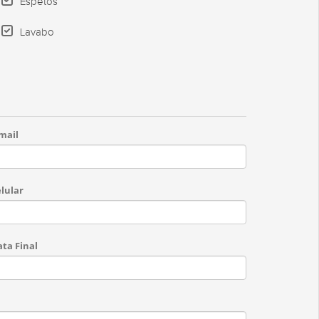
Espetos
Lavabo
mail
lular
ta Final