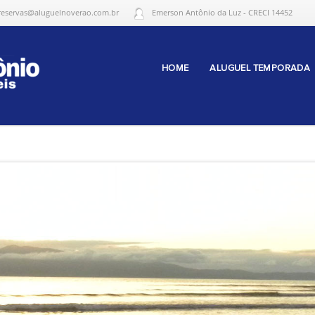
reservas@aluguelnoverao.com.br
Emerson Antônio da Luz - CRECI 14452
HOME
ALUGUEL TEMPORADA