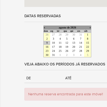
DATAS RESERVADAS
«
agosto de 2026
»
dom
seg
ter
qua
qui
sex
sáb
26
27
28
29
30
31
1
2
3
4
5
6
7
8
9
10
11
12
13
14
15
16
17
18
19
20
21
22
23
24
25
26
27
28
29
30
31
1
2
3
4
5
VEJA ABAIXO OS PERÍODOS JÁ RESERVADOS
DE
ATÉ
Nenhuma reserva encontrada para este imóvel!