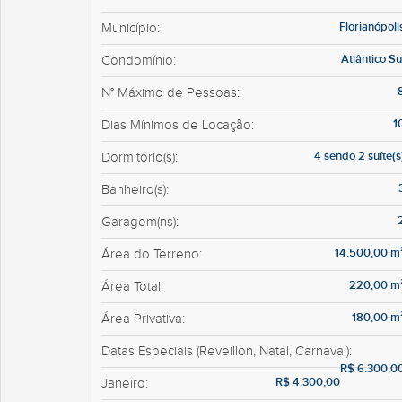
Florianópoli
Município:
Atlântico Su
Condomínio:
N° Máximo de Pessoas:
1
Dias Mínimos de Locação:
4 sendo 2 suíte(s
Dormitório(s):
Banheiro(s):
Garagem(ns):
14.500,00 m
Área do Terreno:
220,00 m
Área Total:
180,00 m
Área Privativa:
Datas Especiais (Reveillon, Natal, Carnaval):
R$ 6.300,0
R$ 4.300,00
Janeiro: