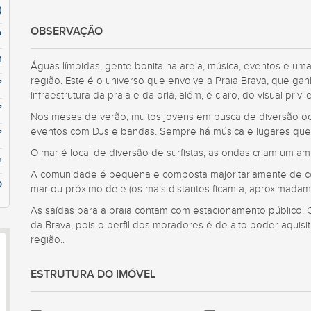
)
OBSERVAÇÃO
2
1
Águas límpidas, gente bonita na areia, música, eventos e um
região. Este é o universo que envolve a Praia Brava, que ga
²
infraestrutura da praia e da orla, além, é claro, do visual privi
²
Nos meses de verão, muitos jovens em busca de diversão ocu
eventos com DJs e bandas. Sempre há música e lugares que
²
O mar é local de diversão de surfistas, as ondas criam um am
m
A comunidade é pequena e composta majoritariamente de con
0
mar ou próximo dele (os mais distantes ficam a, aproximadam
As saídas para a praia contam com estacionamento público. O
da Brava, pois o perfil dos moradores é de alto poder aquisi
região..
ESTRUTURA DO IMÓVEL