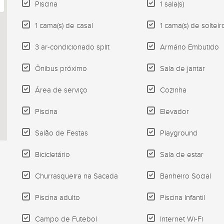
Piscina
1 sala(s)
1 cama(s) de casal
1 cama(s) de solteir
3 ar-condicionado split
Armário Embutido
Ônibus próximo
Sala de jantar
Área de serviço
Cozinha
Piscina
Elevador
Salão de Festas
Playground
Bicicletário
Sala de estar
Churrasqueira na Sacada
Banheiro Social
Piscina adulto
Piscina Infantil
Campo de Futebol
Internet Wi-Fi