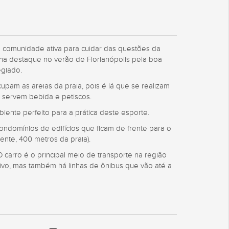
a comunidade ativa para cuidar das questões da
nha destaque no verão de Florianópolis pela boa
legiado.
pam as areias da praia, pois é lá que se realizam
 servem bebida e petiscos.
biente perfeito para a prática deste esporte.
domínios de edifícios que ficam de frente para o
ente, 400 metros da praia).
 carro é o principal meio de transporte na região
tivo, mas também há linhas de ônibus que vão até a