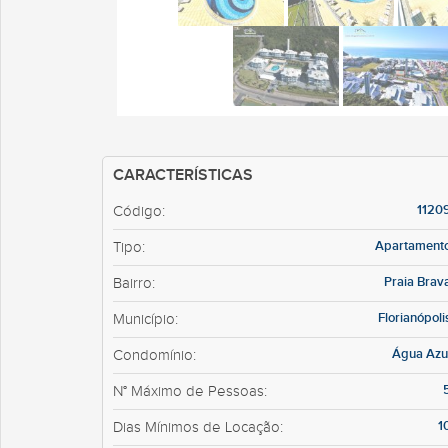
CARACTERÍSTICAS
1120
Código:
Apartament
Tipo:
Praia Brav
Bairro:
Florianópoli
Município:
Água Azu
Condomínio:
N° Máximo de Pessoas:
1
Dias Mínimos de Locação: