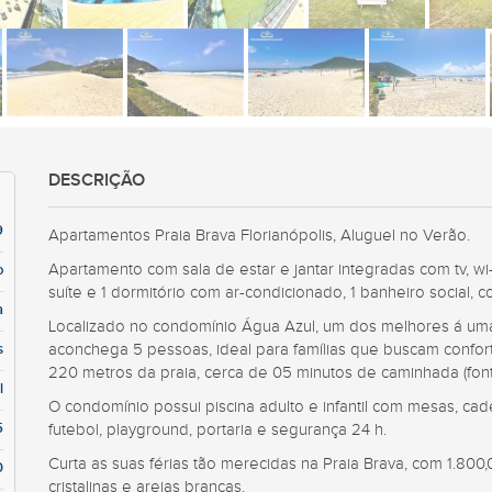
DESCRIÇÃO
9
Apartamentos Praia Brava Florianópolis, Aluguel no Verão.
Apartamento com sala de estar e jantar integradas com tv, wi
o
suíte e 1 dormitório com ar-condicionado, 1 banheiro social, c
a
Localizado no condomínio Água Azul, um dos melhores á uma
s
aconchega 5 pessoas, ideal para famílias que buscam confort
220 metros da praia, cerca de 05 minutos de caminhada (fon
l
O condomínio possui piscina adulto e infantil com mesas, ca
5
futebol, playground, portaria e segurança 24 h.
Curta as suas férias tão merecidas na Praia Brava, com 1.80
0
cristalinas e areias brancas.