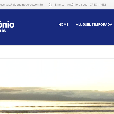
reservas@aluguelnoverao.com.br
Emerson Antônio da Luz - CRECI 14452
HOME
ALUGUEL TEMPORADA