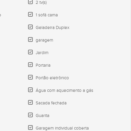
2 tv(s)
o
1 sofá cama
Geladeira Duplex
garagem
Jardim
Portaria
Portão eletrônico
Água com aquecimento a gás
Sacada fechada
Guarita
Garagem individual coberta