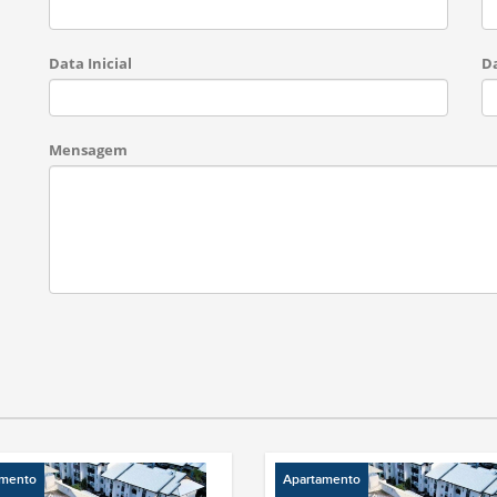
Data Inicial
Da
Mensagem
amento
Apartamento