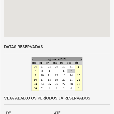
DATAS RESERVADAS
«
agosto de 2026
»
dom
seg
ter
qua
qui
sex
sáb
26
27
28
29
30
31
1
2
3
4
5
6
7
8
9
10
11
12
13
14
15
16
17
18
19
20
21
22
23
24
25
26
27
28
29
30
31
1
2
3
4
5
VEJA ABAIXO OS PERÍODOS JÁ RESERVADOS
DE
ATÉ