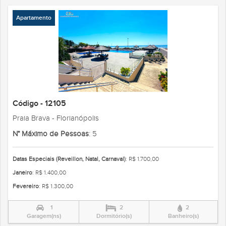
Apartamento
Código - 12105
Praia Brava - Florianópolis
N° Máximo de Pessoas
: 5
Datas Especiais (Reveillon, Natal, Carnaval)
: R$ 1.700,00
Janeiro
: R$ 1.400,00
Fevereiro
: R$ 1.300,00
1
2
2
Garagem(ns)
Dormitório(s)
Banheiro(s)