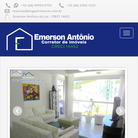
+55 (48) 99993-9793
+55 (48) 3304-1520
reservas@aluguelnoverao.com.br
Emerson Antônio da Luz - CRECI 14452