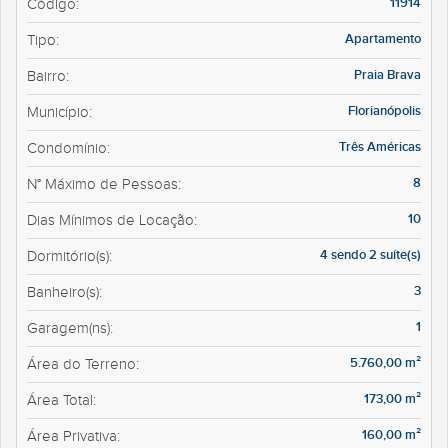
11914
Código:
Apartamento
Tipo:
Praia Brava
Bairro:
Florianópolis
Município:
Três Américas
Condomínio:
8
N° Máximo de Pessoas:
10
Dias Mínimos de Locação:
4 sendo 2 suíte(s)
Dormitório(s):
3
Banheiro(s):
1
Garagem(ns):
5.760,00 m²
Área do Terreno:
173,00 m²
Área Total:
160,00 m²
Área Privativa: