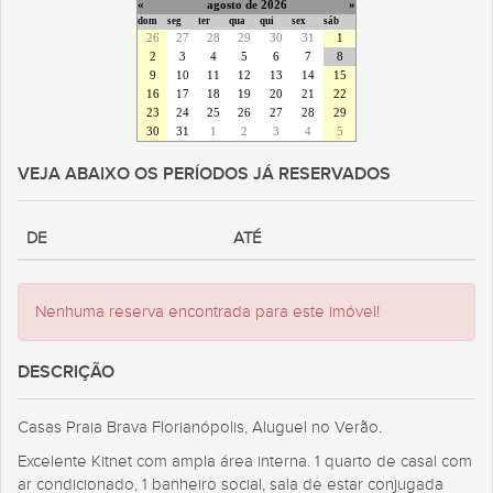
«
agosto de 2026
»
dom
seg
ter
qua
qui
sex
sáb
26
27
28
29
30
31
1
2
3
4
5
6
7
8
9
10
11
12
13
14
15
16
17
18
19
20
21
22
23
24
25
26
27
28
29
30
31
1
2
3
4
5
VEJA ABAIXO OS PERÍODOS JÁ RESERVADOS
DE
ATÉ
Nenhuma reserva encontrada para este imóvel!
DESCRIÇÃO
Casas Praia Brava Florianópolis, Aluguel no Verão.
Excelente Kitnet com ampla área interna. 1 quarto de casal com
ar condicionado, 1 banheiro social, sala de estar conjugada