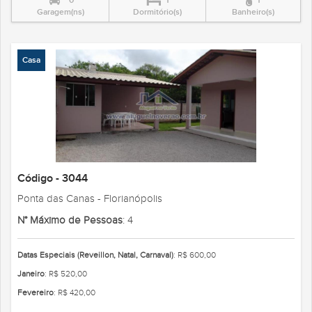
0
1
1
Garagem(ns)
Dormitório(s)
Banheiro(s)
Casa
Código - 3044
Ponta das Canas - Florianópolis
N° Máximo de Pessoas
: 4
Datas Especiais (Reveillon, Natal, Carnaval)
: R$ 600,00
Janeiro
: R$ 520,00
Fevereiro
: R$ 420,00