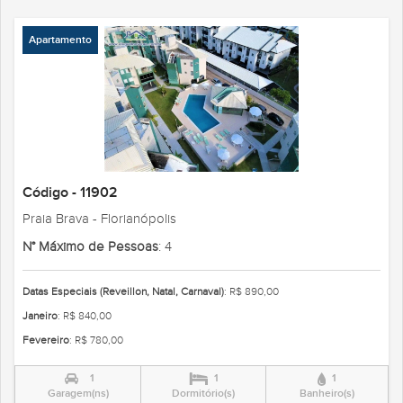
Apartamento
Código - 11902
Praia Brava - Florianópolis
N° Máximo de Pessoas
: 4
Datas Especiais (Reveillon, Natal, Carnaval)
: R$ 890,00
Janeiro
: R$ 840,00
Fevereiro
: R$ 780,00
1
1
1
Garagem(ns)
Dormitório(s)
Banheiro(s)