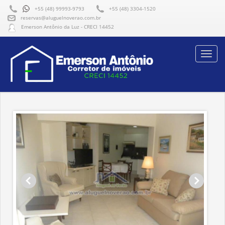
+55 (48) 99993-9793
+55 (48) 3304-1520
reservas@aluguelnoverao.com.br
Emerson Antônio da Luz - CRECI 14452