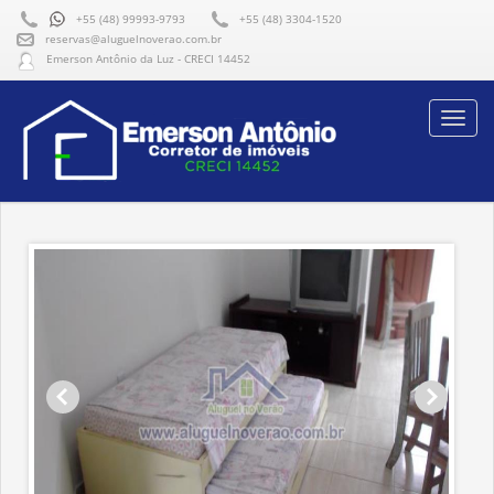
+55 (48) 99993-9793
+55 (48) 3304-1520
reservas@aluguelnoverao.com.br
Emerson Antônio da Luz - CRECI 14452