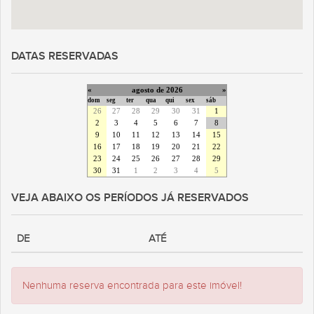
DATAS RESERVADAS
«
agosto de 2026
»
dom
seg
ter
qua
qui
sex
sáb
26
27
28
29
30
31
1
2
3
4
5
6
7
8
9
10
11
12
13
14
15
16
17
18
19
20
21
22
23
24
25
26
27
28
29
30
31
1
2
3
4
5
VEJA ABAIXO OS PERÍODOS JÁ RESERVADOS
DE
ATÉ
Nenhuma reserva encontrada para este imóvel!